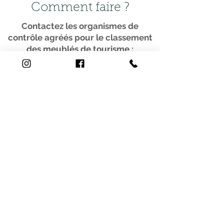
Comment faire ?
Contactez les organismes de
contrôle agréés pour le classement
des meublés de tourisme :
Liste des organismes de contrôle agréés
Faire classer son meublé de
tourisme
Informations pratiques
Maison du Tourisme
Lac de Sillé
72140 Sillé-le-Guillaume
Ouvert d'avril à octobre
Ouvert tous les jours fériés sauf le 1er mai
Avril, mai, juin, septembre
du mercredi au dimanche