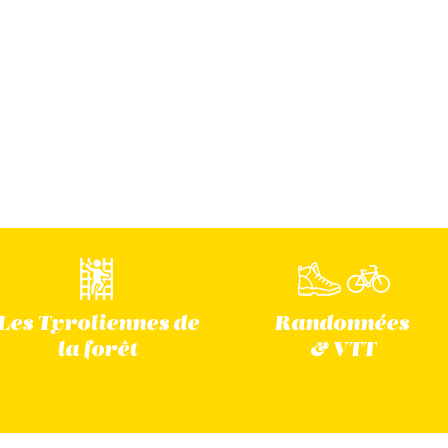
Les Tyroliennes
de
Randonnées
la forêt
& VTT