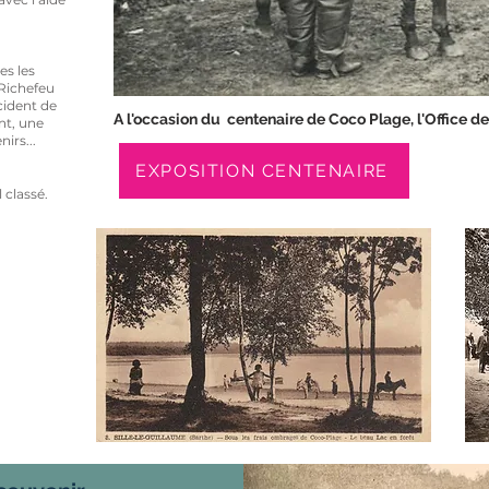
s les
 Richefeu
cident de
A l'occasion du centenaire de Coco Plage, l'Office de
nt, une
irs...
EXPOSITION CENTENAIRE
l classé.