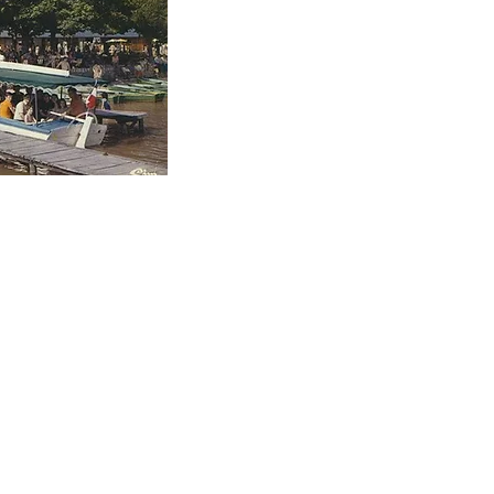
o » Plage ?
ient de son fondateur
Gabriel
mmait
Coco
. Artisan marchand
oissons, il est à l’origine du
du site. Petit, quand sa mère
isait
« Tu vois, mon petit Coco,
e guinguette au bord de l’eau
om affectueux « Coco » que lui
son entourage que le site a
utation. On allait chez « Coco »,
 ».