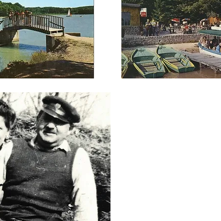
Pourquoi « Coc
Le nom « Coco Plage » v
Richefeu
que l’on surno
ambulant de volailles et p
développement touristique 
l’emmenait au lac, elle lui d
celui qui installerait un
gagnerait bien sa vie ! ».
C'est donc grâce à ce surn
prêtaient sa famille et 
naturellement construit sa rép
devenu plus tard « Coco Plage