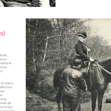
s)
forêt,
ue en
uette le
 tous
o !
 d’Uzès à
affection
ose
es
tang.
bines de
is et les
avec l’aide