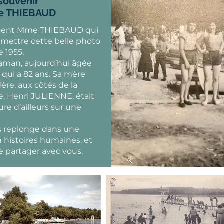
souvenir
e THIEBAUD
ment Mme THIEBAUD qui
nsmettre cette belle photo
e 1955.
maman, aujourd’hui âgée
 qui a 82 ans. Sa mère
adère, aux côtés de la
e, Henri JULIENNE, était
ure d’ailleurs sur une
 replonge dans une
 histoires humaines, et
e partager avec vous.