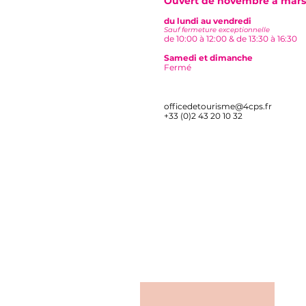
Ouvert de novembre à mars
du lundi au vendredi
Sauf fermeture exceptionnelle
de 10:00 à 12:00 & de 13:30 à 16:30
Samedi e
t dimanche
🌲 Destination nature :
Fermé
Sport et évasion
officedetourisme@4cps.fr
+33 (0)2 43 20 10 32