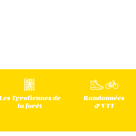
Les Tyroliennes
de
Randonnées
la forêt
& VTT