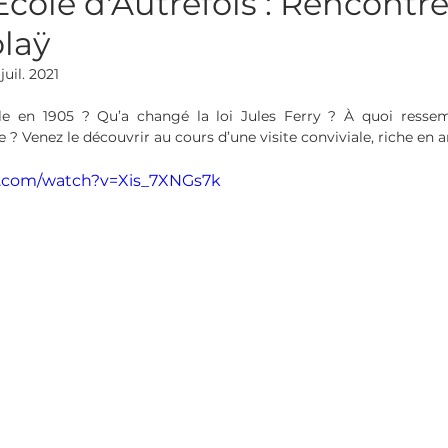
École d'Autrefois : Rencontr
laÿ
 juil. 2021
le en 1905 ? Qu’a changé la loi Jules Ferry ? À quoi ressemb
? Venez le découvrir au cours d’une visite conviviale, riche en 
e.com/watch?v=Xis_7XNGs7k