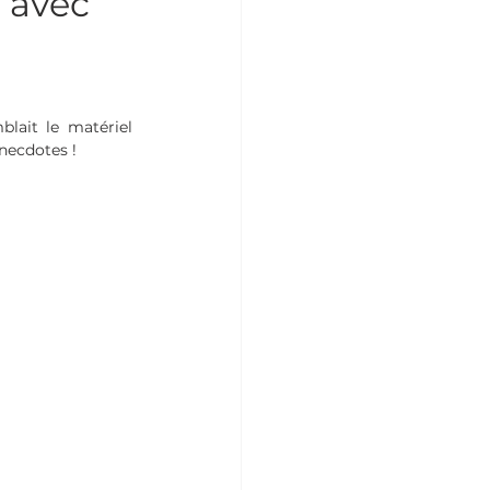
e avec
lait le matériel 
anecdotes !