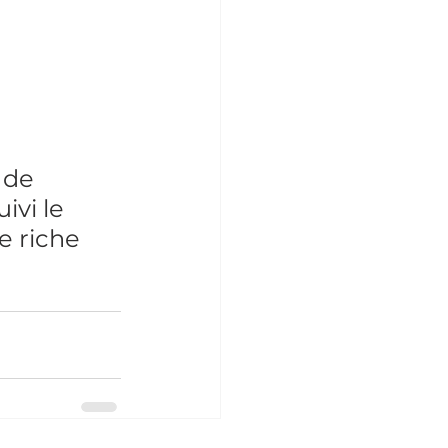
 de 
ivi le 
e riche 