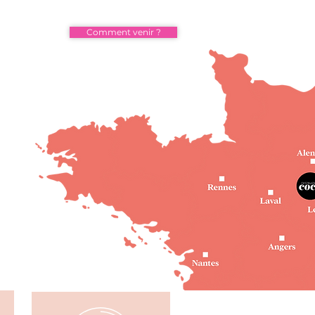
Comment venir ?
rêts, 3 Ambiances :
rsion au cœur de
e patrimoine naturel