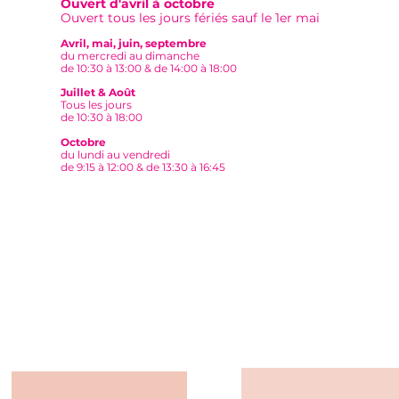
Ouvert d'avril à octobre
Ouvert tous les jours fériés sauf le 1er mai
Avril, mai, juin, septembre
du mercredi au dimanche
de 10:30 à 13:00 & de 14:00 à 18:00
3 Fo
🏛️Nos musées : deux
Juillet & Août
Imme
escales pour un voyage
Tous les jours
notr
de 10:30 à 18:00
dans l'Histoire🏛️
🍃
Octobre
du lundi au vendredi
de 9:15 à 12:00 & de 13:30 à 16:45