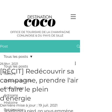
OFFICE DE TOURISME DE LA CHAMPAGNE
CONLINOISE & DU PAYS DE SILLÉ
Post
Tous les posts
26 févr. 2021
Tous les posts
[RÉCIT] Redécouvrir sa
Nature
campagne, prendre l'air
Château de Sillé
et faire le plein
Coco Plage
Artisans
d'énergie
Histoire
Dernière mise à jour :
19 juil. 2021
Patrimoine
À vélo ou à pied, on vous emmène 