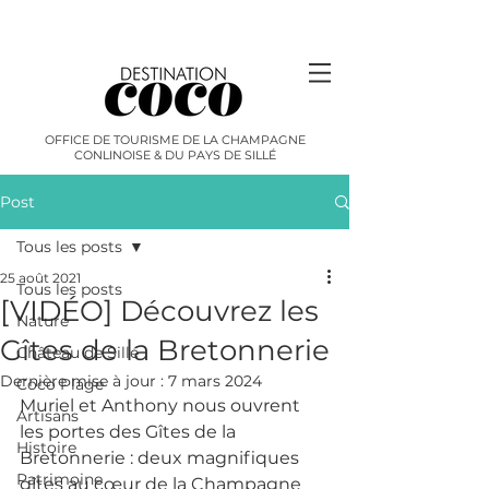
OFFICE DE TOURISME DE LA CHAMPAGNE
CONLINOISE & DU PAYS DE SILLÉ
Post
Tous les posts
25 août 2021
Tous les posts
[VIDÉO] Découvrez les
Nature
Gîtes de la Bretonnerie
Château de Sillé
Dernière mise à jour :
7 mars 2024
Coco Plage
Muriel et Anthony nous ouvrent 
Artisans
les portes des Gîtes de la 
Histoire
Bretonnerie : deux magnifiques 
Patrimoine
gîtes au cœur de la Champagne 