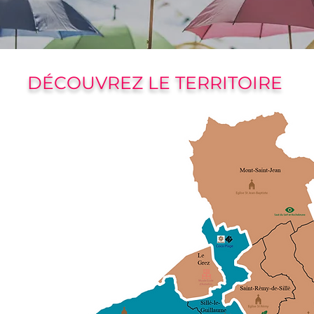
DÉCOUVREZ LE TERRITOIRE
andes
ir-
’un