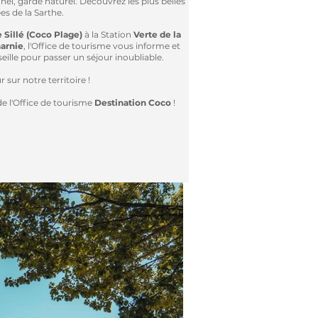
el, gardé naturel. Découvrez les plus belles
s de la Sarthe.
e Sillé (Coco Plage)
à la Station
Verte de la
harnie
, l'Office de tourisme vous informe et
eille pour passer un séjour inoubliable.
 sur notre territoire !
de l'Office de tourisme
Destination Coco
!