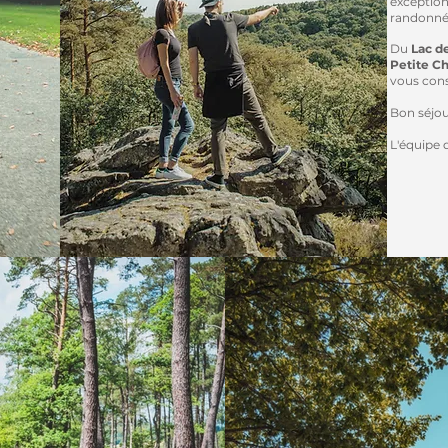
exceptionn
randonnée
Du
Lac d
Petite C
vous cons
Bon séjour
L'équipe 