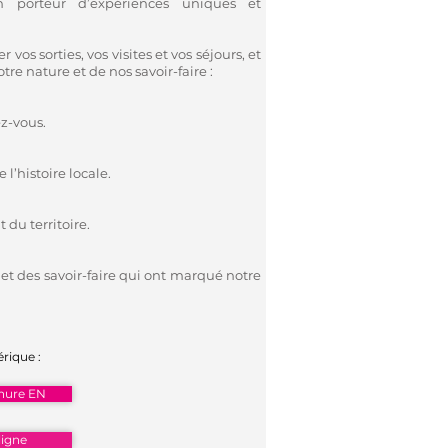
n porteur d’expériences uniques et
vos sorties, vos visites et vos séjours, et
re nature et de nos savoir-faire :
ez-vous.
l’histoire locale.
du territoire.
r et des savoir-faire qui ont marqué notre
rique :
hure EN
ligne