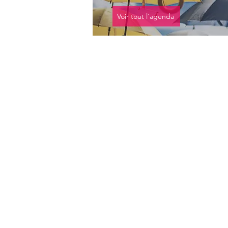
Voir tout l'agenda
Histoires de Terres
Laissez-vous conter les petites et les gr
histoires de ce terroir : anecdotes
étonnantes, croyances anciennes et savo
faire ancestraux vous seront dévoilés.
Xp' Air
Besoin d’originalité ? Vous êtes au bon
endroit : s’amuser avec le fameux Bébé
Cadum, plonger au cœur des flammes d
four à chaux ou se laisser entraîner par