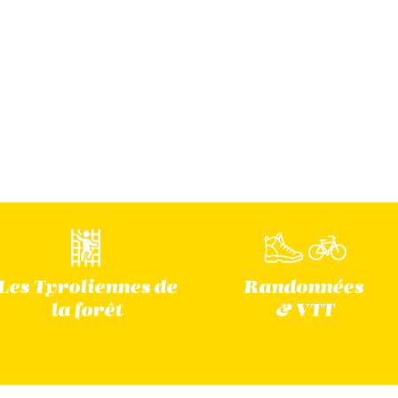
Les Tyroliennes
de
Randonnées
la forêt
& VTT