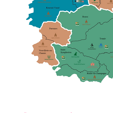
isir !
t
les
!
us
rande