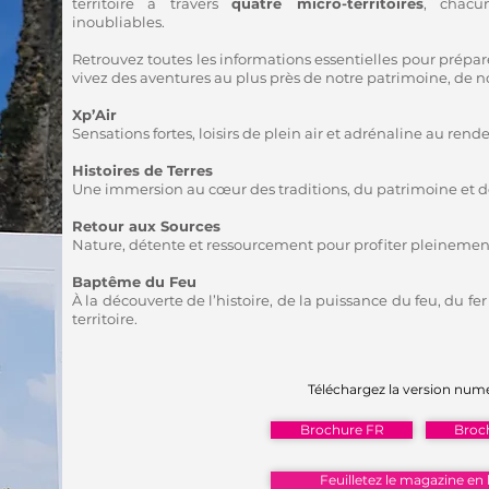
territoire à travers
quatre micro-territoires
, chacu
inoubliables.
Retrouvez toutes les informations essentielles pour préparer 
vivez des aventures au plus près de notre patrimoine, de not
Xp’Air
Sensations fortes, loisirs de plein air et adrénaline au rend
Histoires de Terres
Une immersion au cœur des traditions, du patrimoine et de 
Retour aux Sources
Nature, détente et ressourcement pour profiter pleinement 
Baptême du Feu
À la découverte de l’histoire, de la puissance du feu, du fe
territoire.
Téléchargez la version numé
Brochure FR
Broc
Feuilletez le magazine en 